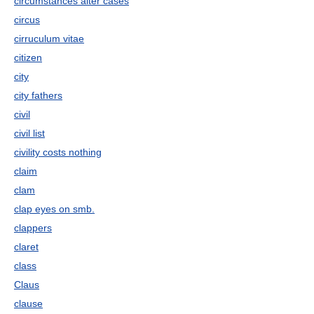
circumstances alter cases
circus
cirruculum vitae
citizen
city
city fathers
civil
civil list
civility costs nothing
claim
clam
clap eyes on smb.
clappers
claret
class
Claus
clause