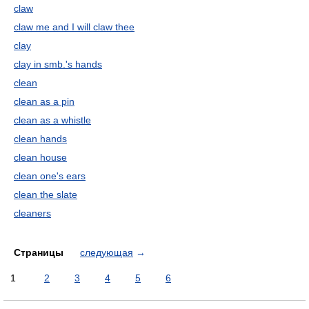
claw
claw me and I will claw thee
clay
clay in smb.'s hands
clean
clean as a pin
clean as a whistle
clean hands
clean house
clean one's ears
clean the slate
cleaners
Страницы
следующая
→
1
2
3
4
5
6